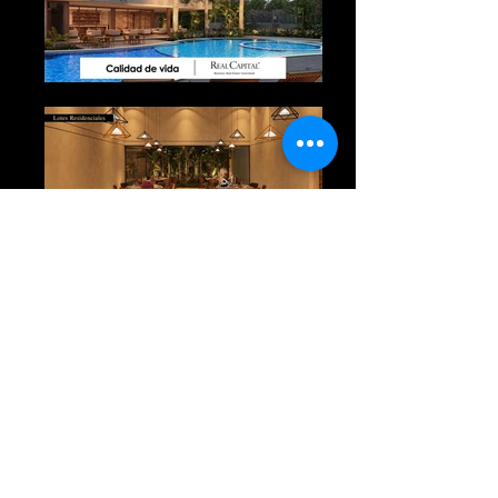
¿Dónde estarías
invirtiendo?
A 15 minutos del Noreste de Mérida,
Yucatán. Podrás conocer el nuevo
desarrollo de primer nivel con todo